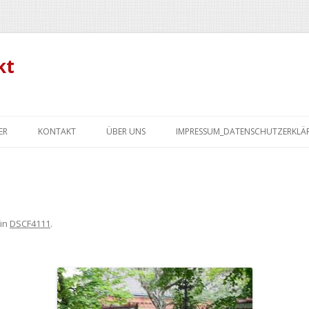
kt
Zum
Inhalt
ER
KONTAKT
ÜBER UNS
IMPRESSUM_DATENSCHUTZERKL
springen
in
DSCF4111
.