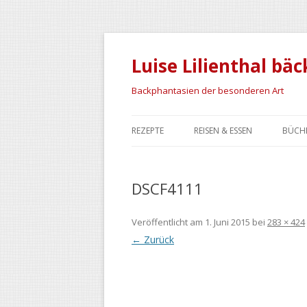
Luise Lilienthal bäc
Backphantasien der besonderen Art
REZEPTE
REISEN & ESSEN
BÜCH
BACKREZEPTE
MAROKKO
DSCF4111
SCHRÄG & BESONDERS
IRAN
NAMIBIA
Veröffentlicht am
1. Juni 2015
bei
283 × 424
← Zurück
ISLAND