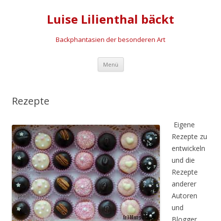
Luise Lilienthal bäckt
Backphantasien der besonderen Art
Zum
Menü
Inhalt
springen
Rezepte
Eigene
Rezepte zu
entwickeln
und die
Rezepte
anderer
Autoren
und
Blogger