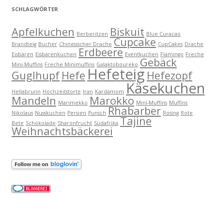
SCHLAGWÖRTER
Apfelkuchen
Biskuit
Berberitzen
Blue Curacao
Cupcake
Brandteig
Bücher
Chinesischer Drache
CupCakes
Drache
Erdbeere
Eisbären
Eisbärenkuchen
Eventkuchen
Flamingo
Freche
Gebäck
Mini-Muffins
Freche Minimuffins
Galaktoboureko
Hefeteig
Guglhupf
Hefe
Hefezopf
Käsekuchen
Hellabrunn
Hochzeitstorte
Iran
Kardamom
Mandeln
Marokko
Marimekko
Mini-Muffins
Muffins
Rhabarber
Nikolaus
Nusskuchen
Persien
Punsch
Rosing
Rote
Tajine
Bete
Schokolade
Sharonfrucht
Südafrika
Weihnachtsbäckerei