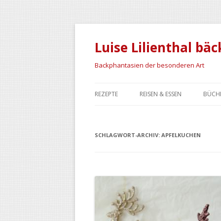
Luise Lilienthal bäc
Backphantasien der besonderen Art
REZEPTE
REISEN & ESSEN
BÜCH
BACKREZEPTE
MAROKKO
SCHLAGWORT-ARCHIV:
SCHRÄG & BESONDERS
IRAN
APFELKUCHEN
NAMIBIA
ISLAND