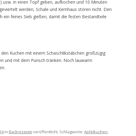
e) usw. in einen Topf geben, aufkochen und 10 Minuten
 geviertelt werden, Schale und Kernhaus stören nicht. Den
 ein feines Sieb gießen, damit die festen Bestandteile
t den Kuchen mit einem Schaschlikstäbchen großzügig
en und mit dem Punsch tränken. Noch lauwarm
en.
14
in
Backrezepte
veröffentlicht. Schlagworte:
Apfelkuchen
,