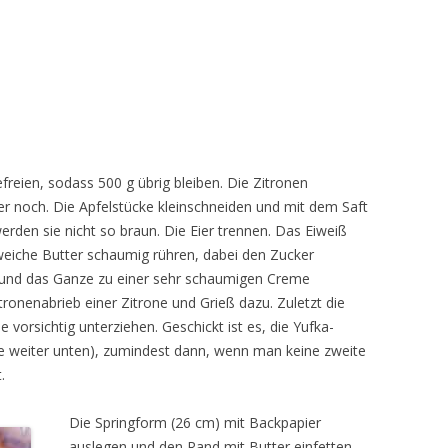
reien, sodass 500 g übrig bleiben. Die Zitronen
r noch. Die Apfelstücke kleinschneiden und mit dem Saft
werden sie nicht so braun. Die Eier trennen. Das Eiweiß
e weiche Butter schaumig rühren, dabei den Zucker
en und das Ganze zu einer sehr schaumigen Creme
ronenabrieb einer Zitrone und Grieß dazu. Zuletzt die
 vorsichtig unterziehen. Geschickt ist es, die Yufka-
he weiter unten), zumindest dann, wenn man keine zweite
.
Die Springform (26 cm) mit Backpapier
auslegen und den Rand mit Butter einfetten.