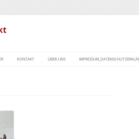
kt
Zum
Inhalt
ER
KONTAKT
ÜBER UNS
IMPRESSUM_DATENSCHUTZERKL
springen