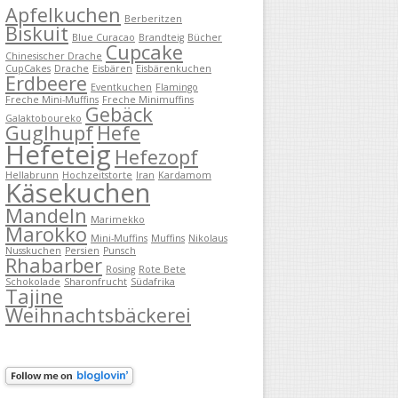
Apfelkuchen
Berberitzen
Biskuit
Blue Curacao
Brandteig
Bücher
Cupcake
Chinesischer Drache
CupCakes
Drache
Eisbären
Eisbärenkuchen
Erdbeere
Eventkuchen
Flamingo
Freche Mini-Muffins
Freche Minimuffins
Gebäck
Galaktoboureko
Guglhupf
Hefe
Hefeteig
Hefezopf
Hellabrunn
Hochzeitstorte
Iran
Kardamom
Käsekuchen
Mandeln
Marimekko
Marokko
Mini-Muffins
Muffins
Nikolaus
Nusskuchen
Persien
Punsch
Rhabarber
Rosing
Rote Bete
Schokolade
Sharonfrucht
Südafrika
Tajine
Weihnachtsbäckerei