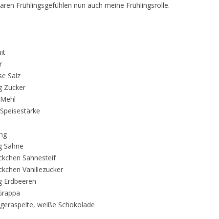
aren Frühlingsgefühlen nun auch meine Frühlingsrolle.
it
r
se Salz
g Zucker
 Mehl
 Speisestärke
ung
g Sahne
ckchen Sahnesteif
ckchen Vanillezucker
g Erdbeeren
 Grappa
 geraspelte, weiße Schokolade