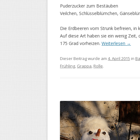
Puderzucker zum Bestäuben
Veilchen, Schlüsselblümchen, Gänsebl
Die Erdbeeren vom Strunk befreien, in 
Auf diese Art haben sie ein wenig Zeit
175 Grad vorheizen.
Weiterlesen
→
Dieser Beitrag wurde am
4. April 2015
in
Ba
Frühling
,
Grappa
,
Rolle
.