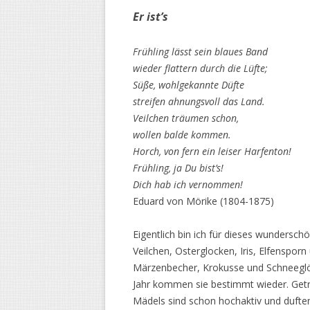
Er ist’s
Frühling lässt sein blaues Band
wieder flattern durch die Lüfte;
Süße, wohlgekannte Düfte
streifen ahnungsvoll das Land.
Veilchen träumen schon,
wollen balde kommen.
Horch, von fern ein leiser Harfenton!
Frühling, ja Du bist’s!
Dich hab ich vernommen!
Eduard von Mörike (1804-1875)
Eigentlich bin ich für dieses wundersc
Veilchen, Osterglocken, Iris, Elfenspo
Märzenbecher, Krokusse und Schneeglö
Jahr kommen sie bestimmt wieder. Geträ
Mädels sind schon hochaktiv und duften