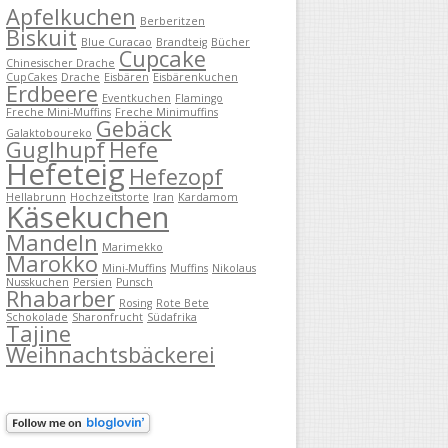
Apfelkuchen
Berberitzen
Biskuit
Blue Curacao
Brandteig
Bücher
Cupcake
Chinesischer Drache
CupCakes
Drache
Eisbären
Eisbärenkuchen
Erdbeere
Eventkuchen
Flamingo
Freche Mini-Muffins
Freche Minimuffins
Gebäck
Galaktoboureko
Guglhupf
Hefe
Hefeteig
Hefezopf
Hellabrunn
Hochzeitstorte
Iran
Kardamom
Käsekuchen
Mandeln
Marimekko
Marokko
Mini-Muffins
Muffins
Nikolaus
Nusskuchen
Persien
Punsch
Rhabarber
Rosing
Rote Bete
Schokolade
Sharonfrucht
Südafrika
Tajine
Weihnachtsbäckerei