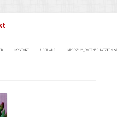
kt
Zum
Inhalt
ER
KONTAKT
ÜBER UNS
IMPRESSUM_DATENSCHUTZERKL
springen