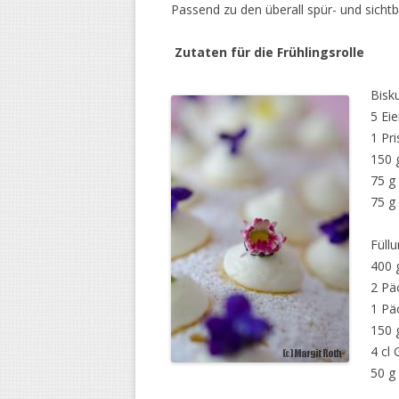
Passend zu den überall spür- und sichtb
Zutaten für die Frühlingsrolle
Bisku
5 Eie
1 Pri
150 
75 g
75 g
Füll
400 
2 Pä
1 Pä
150 
4 cl
50 g