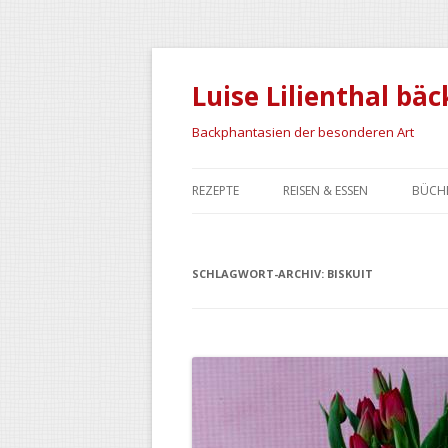
Luise Lilienthal bäc
Backphantasien der besonderen Art
REZEPTE
REISEN & ESSEN
BÜCH
BACKREZEPTE
MAROKKO
SCHLAGWORT-ARCHIV:
SCHRÄG & BESONDERS
IRAN
BISKUIT
NAMIBIA
ISLAND