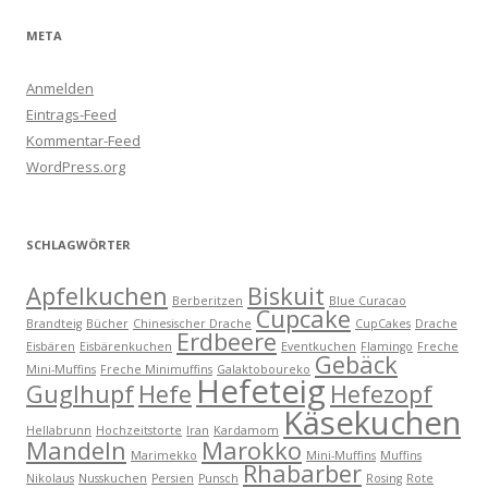
META
Anmelden
Eintrags-Feed
Kommentar-Feed
WordPress.org
SCHLAGWÖRTER
Apfelkuchen
Biskuit
Berberitzen
Blue Curacao
Cupcake
Brandteig
Bücher
Chinesischer Drache
CupCakes
Drache
Erdbeere
Eisbären
Eisbärenkuchen
Eventkuchen
Flamingo
Freche
Gebäck
Mini-Muffins
Freche Minimuffins
Galaktoboureko
Hefeteig
Guglhupf
Hefe
Hefezopf
Käsekuchen
Hellabrunn
Hochzeitstorte
Iran
Kardamom
Mandeln
Marokko
Marimekko
Mini-Muffins
Muffins
Rhabarber
Nikolaus
Nusskuchen
Persien
Punsch
Rosing
Rote