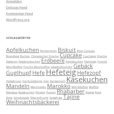
Anmelden
Eintrags-Feed
Kommentar-Feed
WordPress.org
SCHLAGWÖRTER
Apfelkuchen
Biskuit
Berberitzen
Blue Curacao
Cupcake
Brandteig
Bücher
Chinesischer Drache
CupCakes
Drache
Erdbeere
Eisbären
Eisbärenkuchen
Eventkuchen
Flamingo
Freche
Gebäck
Mini-Muffins
Freche Minimuffins
Galaktoboureko
Hefeteig
Guglhupf
Hefe
Hefezopf
Käsekuchen
Hellabrunn
Hochzeitstorte
Iran
Kardamom
Mandeln
Marokko
Marimekko
Mini-Muffins
Muffins
Rhabarber
Nikolaus
Nusskuchen
Persien
Punsch
Rosing
Rote
Tajine
Bete
Schokolade
Sharonfrucht
Südafrika
Weihnachtsbäckerei